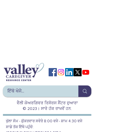
ਵੈਲੀ ਕੇਅਰਗਿਵਰ ਰਿਸੋਰਸ ਸੈਂਟਰ ਦੁਆਰਾ
© 2023। ਸਾਰੇ ਹੱਕ ਰਾਖਵੇਂ ਹਨ.
ਖੁੱਲਾ ਸੋਮ - ਸ਼ੁੱਕਰਵਾਰ ਸਵੇਰੇ 8:00 ਵਜੇ - ਸ਼ਾਮ 4:30 ਵਜੇ
ਸਾਡੇ ਤੱਕ ਇੱਥੇ ਪਹੁੰਚੋ: