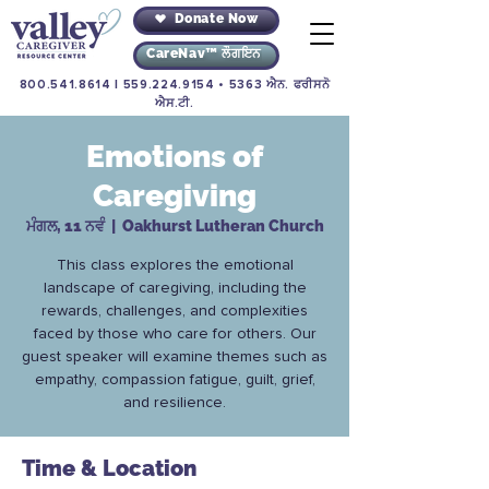
Donate Now
CareNav™ ਲੌਗਇਨ
800.541.8614
|
559.224.9154
• 5363 ਐਨ. ਫਰੀਸਨੋ
ਐਸ.ਟੀ.
Emotions of
Caregiving
ਮੰਗਲ, 11 ਨਵੰ
  |  
Oakhurst Lutheran Church
This class explores the emotional
landscape of caregiving, including the
rewards, challenges, and complexities
faced by those who care for others. Our
guest speaker will examine themes such as
empathy, compassion fatigue, guilt, grief,
and resilience.
Time & Location