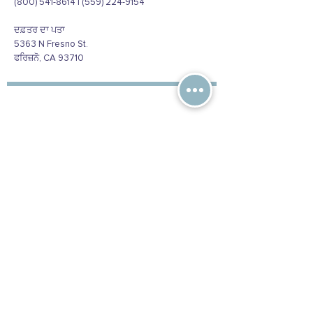
(800) 541-8614 | (559) 224-9154
ਦਫ਼ਤਰ ਦਾ ਪਤਾ
5363 N Fresno St.
ਫਰਿਜ਼ਨੋ, CA 93710