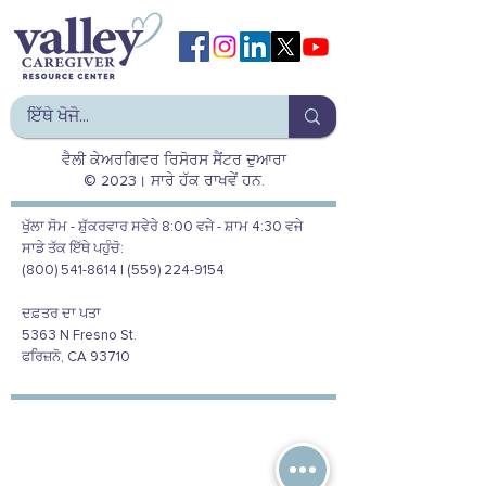
ਵੈਲੀ ਕੇਅਰਗਿਵਰ ਰਿਸੋਰਸ ਸੈਂਟਰ ਦੁਆਰਾ
© 2023। ਸਾਰੇ ਹੱਕ ਰਾਖਵੇਂ ਹਨ.
ਖੁੱਲਾ ਸੋਮ - ਸ਼ੁੱਕਰਵਾਰ ਸਵੇਰੇ 8:00 ਵਜੇ - ਸ਼ਾਮ 4:30 ਵਜੇ
ਸਾਡੇ ਤੱਕ ਇੱਥੇ ਪਹੁੰਚੋ:
(800) 541-8614 | (559) 224-9154
ਦਫ਼ਤਰ ਦਾ ਪਤਾ
5363 N Fresno St.
ਫਰਿਜ਼ਨੋ, CA 93710