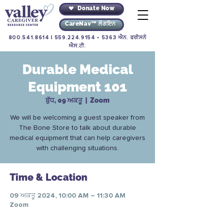
Donate Now
CareNav™ ਲੌਗਇਨ
800.541.8614
|
559.224.9154
• 5363 ਐਨ. ਫਰੀਸਨੋ
ਐਸ.ਟੀ.
Durable Medical
Equipment 101
ਬੁੱਧ, 09 ਅਕਤੂ
  |  
Zoom
We will be welcoming a guest speaker from
The Bone Store to talk about durable
medical equipment that can help caregivers
with challenging situations.
Time & Location
09 ਅਕਤੂ 2024, 10:00 AM – 11:30 AM
Zoom