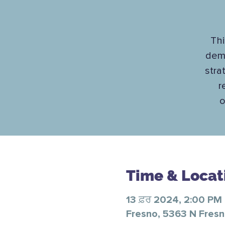
Thi
deme
stra
r
o
Time & Locat
13 ਫ਼ਰ 2024, 2:00 PM
Fresno, 5363 N Fresn