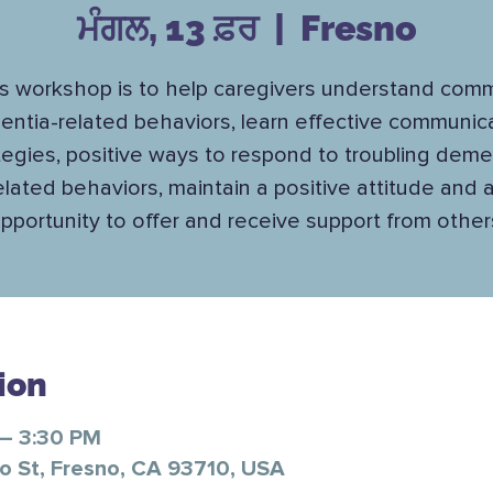
ਮੰਗਲ, 13 ਫ਼ਰ
  |  
Fresno
s workshop is to help caregivers understand co
ntia-related behaviors, learn effective communic
tegies, positive ways to respond to troubling deme
elated behaviors, maintain a positive attitude and 
pportunity to offer and receive support from other
ion
 – 3:30 PM
o St, Fresno, CA 93710, USA