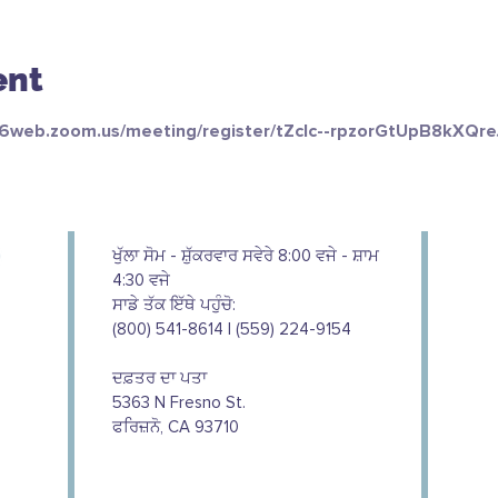
ent
06web.zoom.us/meeting/register/tZclc--rpzorGtUpB8kXQr
ਖੁੱਲਾ ਸੋਮ - ਸ਼ੁੱਕਰਵਾਰ ਸਵੇਰੇ 8:00 ਵਜੇ - ਸ਼ਾਮ
4:30 ਵਜੇ
ਸਾਡੇ ਤੱਕ ਇੱਥੇ ਪਹੁੰਚੋ:
(800) 541-8614 | (559) 224-9154
ਦਫ਼ਤਰ ਦਾ ਪਤਾ
5363 N Fresno St.
ਫਰਿਜ਼ਨੋ, CA 93710
We couldn't do this work without