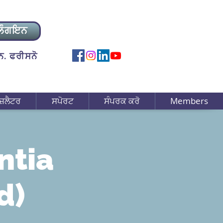
ਲੌਗਇਨ
. ਫਰੀਸਨੋ
ਜ਼ਲੈਟਰ
ਸਪੋਰਟ
ਸੰਪਰਕ ਕਰੋ
Members
ntia
d)