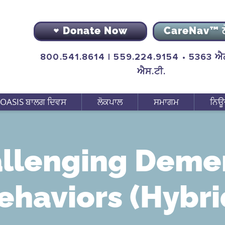
Donate Now
CareNav™ 
800.541.8614 | 559.224.9154 • 5363 ਐਨ
ਐਸ.ਟੀ.
OASIS ਬਾਲਗ ਦਿਵਸ
ਲੋਕਪਾਲ
ਸਮਾਗਮ
ਨਿਊ
llenging Deme
ehaviors (Hybri