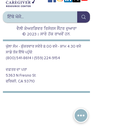
ਵੈਲੀ ਕੇਅਰਗਿਵਰ ਰਿਸੋਰਸ ਸੈਂਟਰ ਦੁਆਰਾ
© 2023। ਸਾਰੇ ਹੱਕ ਰਾਖਵੇਂ ਹਨ.
ਖੁੱਲਾ ਸੋਮ - ਸ਼ੁੱਕਰਵਾਰ ਸਵੇਰੇ 8:00 ਵਜੇ - ਸ਼ਾਮ 4:30 ਵਜੇ
ਸਾਡੇ ਤੱਕ ਇੱਥੇ ਪਹੁੰਚੋ:
(800) 541-8614 | (559) 224-9154
ਦਫ਼ਤਰ ਦਾ ਪਤਾ
5363 N Fresno St.
ਫਰਿਜ਼ਨੋ, CA 93710