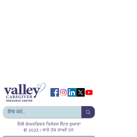
ਵੈਲੀ ਕੇਅਰਗਿਵਰ ਰਿਸੋਰਸ ਸੈਂਟਰ ਦੁਆਰਾ
© 2023। ਸਾਰੇ ਹੱਕ ਰਾਖਵੇਂ ਹਨ.