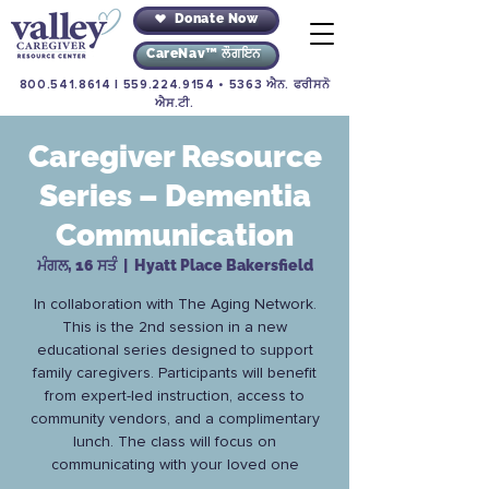
Donate Now
CareNav™ ਲੌਗਇਨ
800.541.8614
|
559.224.9154
• 5363 ਐਨ. ਫਰੀਸਨੋ
ਐਸ.ਟੀ.
Caregiver Resource
Series – Dementia
Communication
ਮੰਗਲ, 16 ਸਤੰ
  |  
Hyatt Place Bakersfield
In collaboration with The Aging Network.
This is the 2nd session in a new
educational series designed to support
family caregivers. Participants will benefit
from expert-led instruction, access to
community vendors, and a complimentary
lunch. The class will focus on
communicating with your loved one