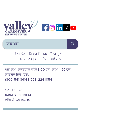
ਵੈਲੀ ਕੇਅਰਗਿਵਰ ਰਿਸੋਰਸ ਸੈਂਟਰ ਦੁਆਰਾ
© 2023। ਸਾਰੇ ਹੱਕ ਰਾਖਵੇਂ ਹਨ.
ਖੁੱਲਾ ਸੋਮ - ਸ਼ੁੱਕਰਵਾਰ ਸਵੇਰੇ 8:00 ਵਜੇ - ਸ਼ਾਮ 4:30 ਵਜੇ
ਸਾਡੇ ਤੱਕ ਇੱਥੇ ਪਹੁੰਚੋ:
(800) 541-8614 | (559) 224-9154
ਦਫ਼ਤਰ ਦਾ ਪਤਾ
5363 N Fresno St.
ਫਰਿਜ਼ਨੋ, CA 93710