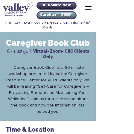
Donate Now
CareNav™ ਲੌਗਇਨ
800.541.8614
|
559.224.9154
• 5363 ਐਨ. ਫਰੀਸਨੋ
ਐਸ.ਟੀ.
Caregiver Book Club
ਸ਼ੁੱਕਰ, 27 ਜੂਨ
  |  
Virtual- Zoom- CRC Clients
Only
“Caregiver Book Club” is a 60-minute
workshop presented by Valley Caregiver
Resource Center for VCRC clients only. We
will be reading “Self-Care for Caregivers –
Preventing Burnout and Maintaining Your
Wellbeing.” Join us for a discussion about
the book and how the information has
helped you.
Time & Location