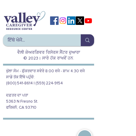
ਵੈਲੀ ਕੇਅਰਗਿਵਰ ਰਿਸੋਰਸ ਸੈਂਟਰ ਦੁਆਰਾ
© 2023। ਸਾਰੇ ਹੱਕ ਰਾਖਵੇਂ ਹਨ.
ਖੁੱਲਾ ਸੋਮ - ਸ਼ੁੱਕਰਵਾਰ ਸਵੇਰੇ 8:00 ਵਜੇ - ਸ਼ਾਮ 4:30 ਵਜੇ
ਸਾਡੇ ਤੱਕ ਇੱਥੇ ਪਹੁੰਚੋ:
(800) 541-8614 | (559) 224-9154
ਦਫ਼ਤਰ ਦਾ ਪਤਾ
5363 N Fresno St.
ਫਰਿਜ਼ਨੋ, CA 93710