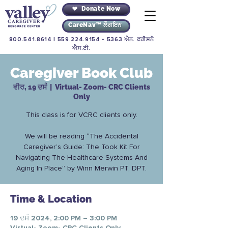
Donate Now
CareNav™ ਲੌਗਇਨ
800.541.8614
|
559.224.9154
• 5363 ਐਨ. ਫਰੀਸਨੋ
ਐਸ.ਟੀ.
Caregiver Book Club
ਵੀਰ, 19 ਦਸੰ
  |  
Virtual- Zoom- CRC Clients
Only
This class is for VCRC clients only.
We will be reading “The Accidental
Caregiver’s Guide: The Took Kit For
Navigating The Healthcare Systems And
Aging In Place” by Winn Merwin PT, DPT.
Time & Location
19 ਦਸੰ 2024, 2:00 PM – 3:00 PM