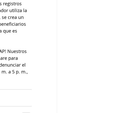
 registros 
or utiliza la 
 se crea un 
eneficiarios 
a que es 
CAP! Nuestros 
are para 
denunciar el 
 m. a 5 p. m., 