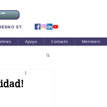
v™
FRESNO ST.
etines
Apoyo
Contacto
Members
tidad!