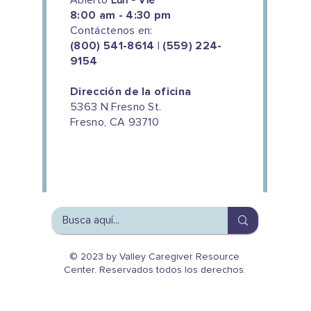
8:00 am - 4:30 pm
Contáctenos en:
(800) 541-8614 | (559) 224-
9154
¿Es usted elegible para
¡Ale
Dirección de la oficina
Medicare si se jubila
cuid
5363 N Fresno St.
anticipadamente?
Fresno, CA 93710
We couldn't do this work without
the support of our donors
© 2023 by Valley Caregiver Resource
Center. Reservados todos los derechos.