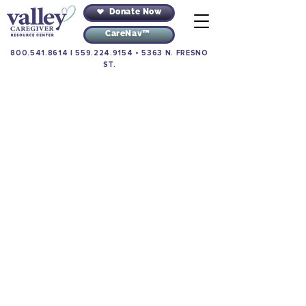
Donate Now
CareNav™
800.541.8614
|
559.224.9154
•
5363 N. FRESNO
ST.