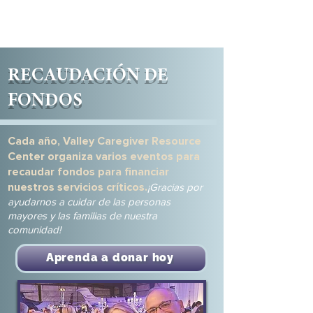
RECAUDACIÓN DE
FONDOS
Cada año, Valley Caregiver Resource
Center organiza varios eventos para
recaudar fondos para financiar
nuestros servicios críticos.
¡Gracias por
ayudarnos a cuidar de las personas
mayores y las familias de nuestra
comunidad!
Aprenda a donar hoy