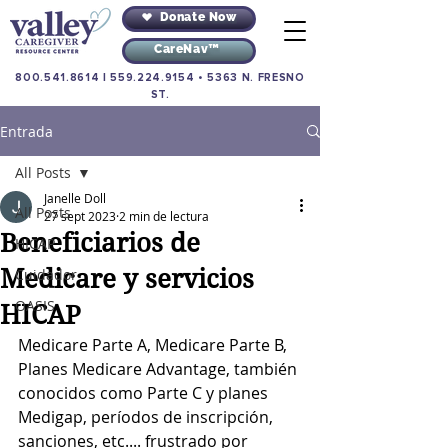
Donate Now
CareNav™
800.541.8614
|
559.224.9154
•
5363 N. FRESNO
ST.
Entrada
All Posts
Janelle Doll
All Posts
27 sept 2023
2 min de lectura
Beneficiarios de
HICAP
Medicare y servicios
Cuidador
OASIS
HICAP
Medicare Parte A, Medicare Parte B, 
Planes Medicare Advantage, también 
conocidos como Parte C y planes 
Medigap, períodos de inscripción, 
sanciones, etc.... frustrado por 