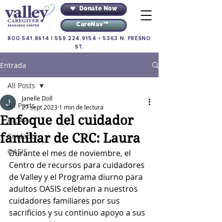
Donate Now
CareNav™
800.541.8614
|
559.224.9154
•
5363 N. FRESNO
ST.
Entrada
All Posts
Janelle Doll
All Posts
27 sept 2023
1 min de lectura
Enfoque del cuidador
HICAP
familiar de CRC: Laura
Cuidador
OASIS
Durante el mes de noviembre, el 
Centro de recursos para cuidadores 
de Valley y el Programa diurno para 
adultos OASIS celebran a nuestros 
cuidadores familiares por sus 
sacrificios y su continuo apoyo a sus 