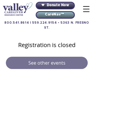
Donate Now
CareNav™
800.541.8614
|
559.224.9154
•
5363 N. FRESNO
ST.
Registration is closed
See other events