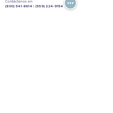
Contáctenos en:
(800) 541-8614
|
(559) 224-9154
Dirección de la oficina
5363 N Fresno St.
Fresno, CA 93710