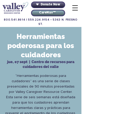
Donate Now
CareNav™
800.541.8614
|
559.224.9154
•
5363 N. FRESNO
ST.
Herramientas
poderosas para los
cuidadores
jue, 07 sept
  |  
Centro de recursos para
cuidadores del valle
“Herramientas poderosas para
cuidadores” es una serie de clases
presenciales de 90 minutos presentadas
por Valley Caregiver Resource Center.
Esta serie de seis semanas está diseñada
para que los cuidadores aprendan
herramientas claras y prácticas para
prevenir el agotamiento de los cuidadores.