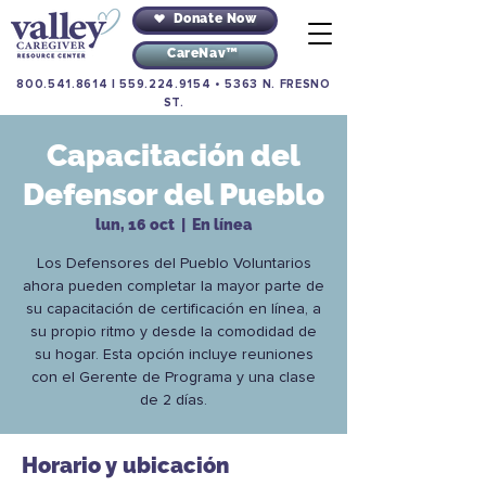
Donate Now
CareNav™
800.541.8614
|
559.224.9154
•
5363 N. FRESNO
ST.
Capacitación del
Defensor del Pueblo
lun, 16 oct
  |  
En línea
Los Defensores del Pueblo Voluntarios
ahora pueden completar la mayor parte de
su capacitación de certificación en línea, a
su propio ritmo y desde la comodidad de
su hogar. Esta opción incluye reuniones
con el Gerente de Programa y una clase
de 2 días.
Horario y ubicación