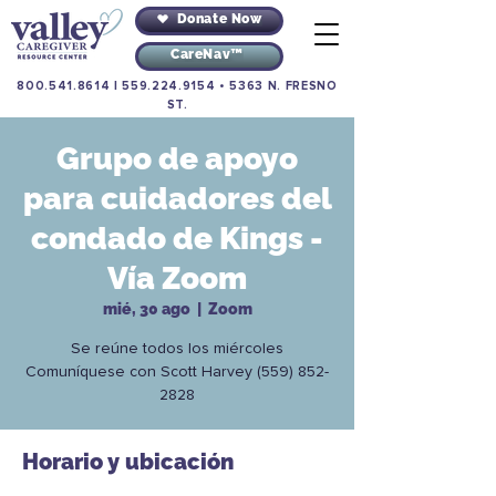
Donate Now
CareNav™
800.541.8614
|
559.224.9154
•
5363 N. FRESNO
ST.
Grupo de apoyo
para cuidadores del
condado de Kings -
Vía Zoom
mié, 30 ago
  |  
Zoom
Se reúne todos los miércoles
Comuníquese con Scott Harvey (559) 852-
2828
Horario y ubicación