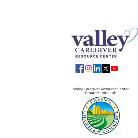
Bạn có đủ điều kiện nhận
Medicare nếu bạn nghỉ hưu
sớm không?