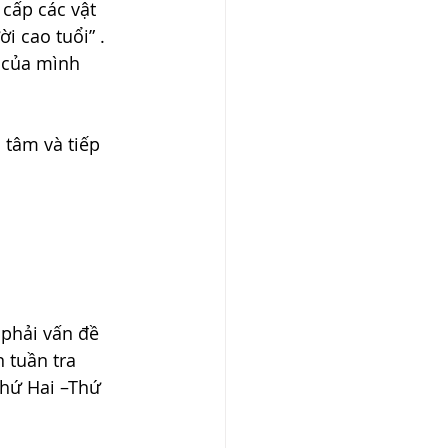
cấp các vật 
 cao tuổi” . 
 của mình 
 tâm và tiếp 
phải vấn đề 
n tuần tra 
Thứ Hai –Thứ 