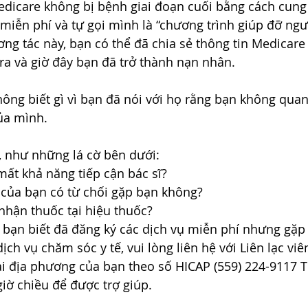
dicare không bị bệnh giai đoạn cuối bằng cách cung 
iễn phí và tự gọi mình là “chương trình giúp đỡ người
ng tác này, bạn có thể đã chia sẻ thông tin Medicare
ra và giờ đây bạn đã trở thành nạn nhân. 
hông biết gì vì bạn đã nói với họ rằng bạn không quan
ủa mình. 
, như những lá cờ bên dưới: 
ất khả năng tiếp cận bác sĩ? 
 của bạn có từ chối gặp bạn không? 
nhận thuốc tại hiệu thuốc? 
 bạn biết đã đăng ký các dịch vụ miễn phí nhưng gặp 
dịch vụ chăm sóc y tế, vui lòng liên hệ với Liên lạc viê
ại địa phương của bạn theo số HICAP (559) 224-9117 
giờ chiều để được trợ giúp.