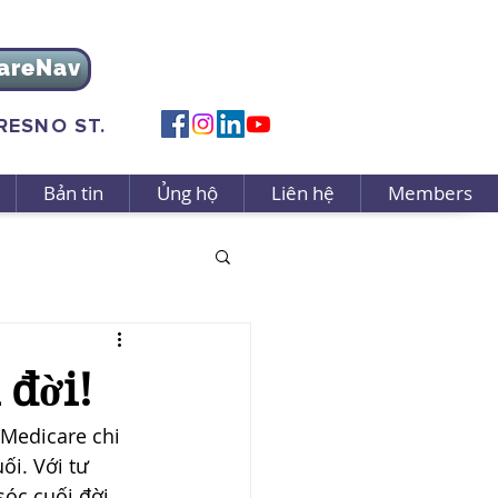
areNav
FRESNO ST.
Bản tin
Ủng hộ
Liên hệ
Members
 đời!
Medicare chi 
i. Với tư 
óc cuối đời 