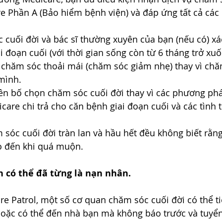
 Phần A (Bảo hiểm bệnh viện) và đáp ứng tất cả các 
 cuối đời và bác sĩ thường xuyên của bạn (nếu có) xá
i đoạn cuối (với thời gian sống còn từ 6 tháng trở xuố
chăm sóc thoải mái (chăm sóc giảm nhẹ) thay vì chă
mình. 
ên bố chọn chăm sóc cuối đời thay vì các phương pháp
are chi trả cho căn bệnh giai đoạn cuối và các tình t
 sóc cuối đời tràn lan và hầu hết đều không biết rằng
 đến khi quá muộn. 
n có thể đã từng là nạn nhân.
e Patrol, một số cơ quan chăm sóc cuối đời có thể t
 hoặc có thể đến nhà bạn mà không báo trước và tuy