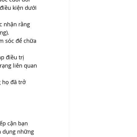
điều kiện dưới 
c nhận rằng 
ng). 
m sóc để chữa 
 điều trị 
rạng liên quan 
 họ đã trở 
iếp cận bạn 
ển dụng những 