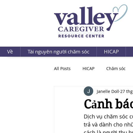
Về
Tài nguyên người chăm sóc
HICAP
All Posts
HICAP
Chăm sóc
Janelle Doll
27 thg
Cảnh báo
Dịch vụ chăm sóc c
trả và dành cho nh
cách là người thụ 