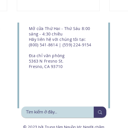
Mở cửa Thứ Hai - Thứ Sáu 8:00
sáng - 4:30 chiều
Hãy liên hệ với chúng tôi tại:
(800) 541-8614 | (559) 224-9154
Trở 
Địa chỉ văn phòng
5363 N Fresno St.
Fresno, CA 93710
Đừng trở thành nạn nhân
của hành vi trộm cắp danh
tính!
We couldn't do this work without
the support of our donors
© 2023 bởi Trung tâm Nguồn lực Người chăm