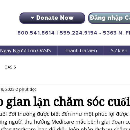
Donate Now
Đăng nhập C
800.541.8614
|
559.224.9154
•
5363 N. 
Ngày Người Lớn OASIS
Thanh tra viên
Sự kiện
OASIS
 9, 2023
2 phút đọc
 gian lận chăm sóc cuối
uối đời thường được biết đến như một phúc lợi được 
ững người thụ hưởng Medicare mắc bệnh giai đoạn cuố
hưởng Medicare, bạn đủ điều kiện nhận dịch vụ chăm s