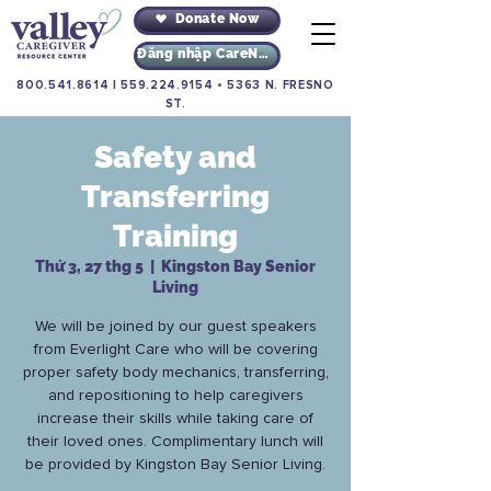
Donate Now
Đăng nhập CareNav
800.541.8614
|
559.224.9154
•
5363 N. FRESNO
ST.
Safety and
Transferring
Training
Thứ 3, 27 thg 5
  |  
Kingston Bay Senior
Living
We will be joined by our guest speakers
from Everlight Care who will be covering
proper safety body mechanics, transferring,
and repositioning to help caregivers
increase their skills while taking care of
their loved ones. Complimentary lunch will
be provided by Kingston Bay Senior Living.