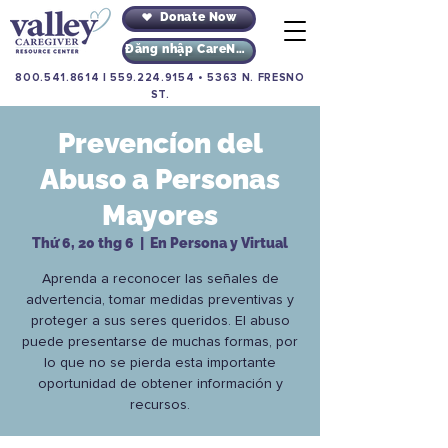
Donate Now
Đăng nhập CareNav
800.541.8614
|
559.224.9154
•
5363 N. FRESNO
ST.
Prevencíon del
Abuso a Personas
Mayores
Thứ 6, 20 thg 6
  |  
En Persona y Virtual
Aprenda a reconocer las señales de
advertencia, tomar medidas preventivas y
proteger a sus seres queridos. El abuso
puede presentarse de muchas formas, por
lo que no se pierda esta importante
oportunidad de obtener información y
recursos.