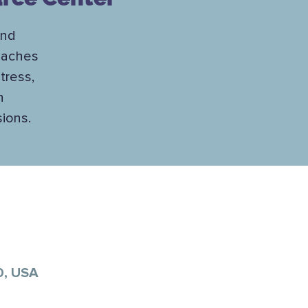
and
teaches
tress,
h
sions.
0, USA