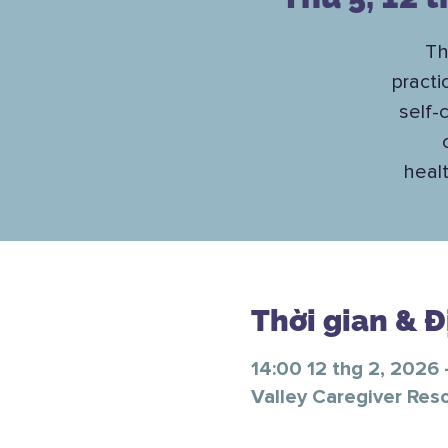
Th
practi
self-
healt
Thời gian & 
14:00 12 thg 2, 2026 
Valley Caregiver Res