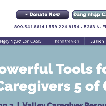
Donate Now
Đăng nhập C
800.541.8614
|
559.224.9154
•
5363 N. 
Ngày Người Lớn OASIS
Thanh tra viên
Sự kiện
owerful Tools f
Caregivers 5 of 
hg 2
  |  
Valley Caregiver Reso