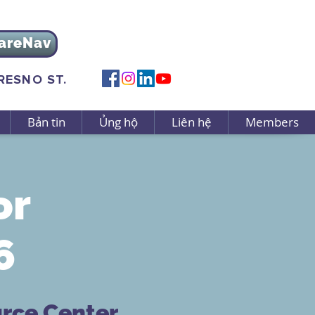
areNav
FRESNO ST.
Bản tin
Ủng hộ
Liên hệ
Members
or
6
urce Center