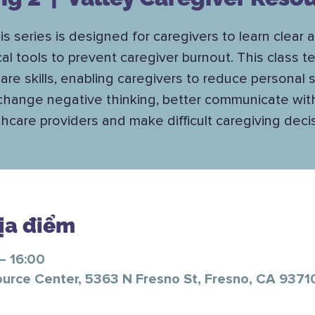
is series is designed for caregivers to learn clear 
cal tools to prevent caregiver burnout. This class 
care skills, enabling caregivers to reduce personal s
change negative thinking, better communicate wit
hcare providers and make difficult caregiving deci
Địa điểm
– 16:00
ource Center, 5363 N Fresno St, Fresno, CA 9371