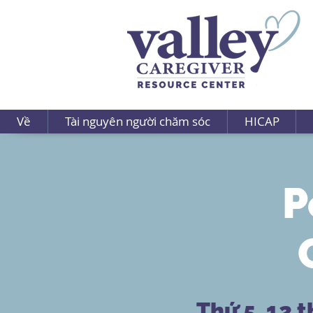
Về
Tài nguyên người chăm sóc
HICAP
P
Thứ 5, 12 t