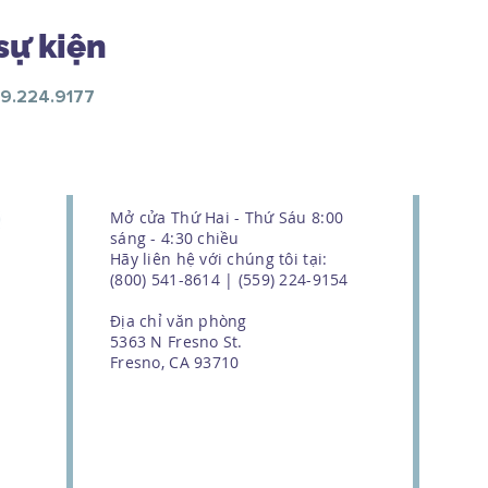
sự kiện
59.224.9177
Mở cửa Thứ Hai - Thứ Sáu 8:00
sáng - 4:30 chiều
Hãy liên hệ với chúng tôi tại:
(800) 541-8614 | (559) 224-9154
Địa chỉ văn phòng
5363 N Fresno St.
Fresno, CA 93710
We couldn't do this work without
the support of our donors