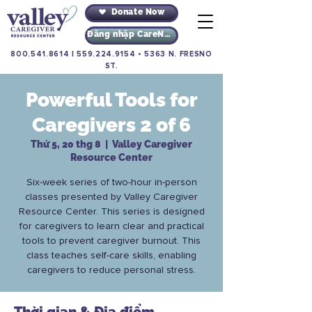
Donate Now
Đăng nhập CareNav
800.541.8614
|
559.224.9154
•
5363 N. FRESNO
ST.
Powerful Tools for
Caregivers 2 of 6
Thứ 5, 20 thg 8
  |  
Valley Caregiver
Resource Center
Six-week series of two-hour in-person
classes presented by Valley Caregiver
Resource Center. This series is designed
for caregivers to learn clear and practical
tools to prevent caregiver burnout. This
class teaches self-care skills, enabling
caregivers to reduce personal stress.