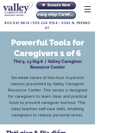
Donate Now
Đăng nhập CareNav
800.541.8614
|
559.224.9154
•
5363 N. FRESNO
ST.
Powerful Tools for
Caregivers 1 of 6
Thứ 5, 13 thg 8
  |  
Valley Caregiver
Resource Center
Six-week series of two-hour in-person
classes presented by Valley Caregiver
Resource Center. This series is designed
for caregivers to learn clear and practical
tools to prevent caregiver burnout. This
class teaches self-care skills, enabling
caregivers to reduce personal stress.