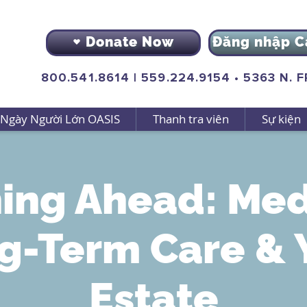
Donate Now
Đăng nhập C
800.541.8614
|
559.224.9154
•
5363 N. 
Ngày Người Lớn OASIS
Thanh tra viên
Sự kiện
ing Ahead: Med
g-Term Care & 
Estate