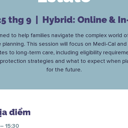
25 thg 9
  |  
Hybrid: Online & I
ned to help families navigate the complex world of
 planning. This session will focus on Medi-Cal and
tes to long-term care, including eligibility requirem
 protection strategies and what to expect when pl
for the future.
Địa điểm
 – 15:30