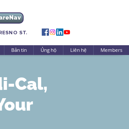
areNav
FRESNO ST.
Bản tin
Ủng hộ
Liên hệ
Members
i-Cal,
Your