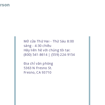
erson
Mở cửa Thứ Hai - Thứ Sáu 8:00
sáng - 4:30 chiều
Hãy liên hệ với chúng tôi tại:
(800) 541-8614 | (559) 224-9154
Địa chỉ văn phòng
5363 N Fresno St.
Fresno, CA 93710
We couldn't do this work without
the support of our donors