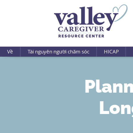
Về
Tài nguyên người chăm sóc
HICAP
Plann
Lon