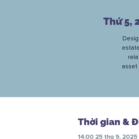
Thứ 5, 
Desig
estate
rela
asset
Thời gian & 
14:00 25 thg 9, 2025