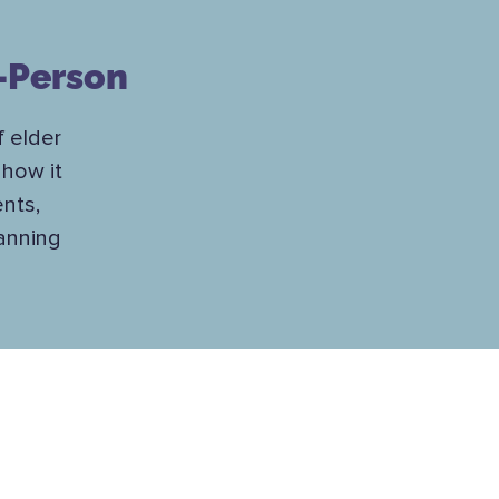
n-Person
 elder
 how it
ents,
anning