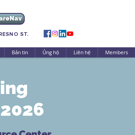
areNav
FRESNO ST.
Bản tin
Ủng hộ
Liên hệ
Members
ing
 2026
urce Center