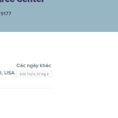
-9177
Các ngày khác
0, USA
8:00 Thứ 6, 07 thg 8