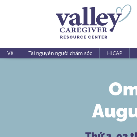
Về
Tài nguyên người chăm sóc
HICAP
Om
Augu
Thứ 2, 03 t