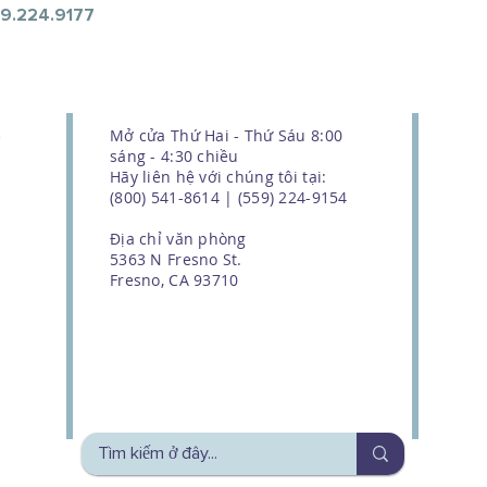
59.224.9177
Mở cửa Thứ Hai - Thứ Sáu 8:00
sáng - 4:30 chiều
Hãy liên hệ với chúng tôi tại:
(800) 541-8614 | (559) 224-9154
Địa chỉ văn phòng
5363 N Fresno St.
Fresno, CA 93710
We couldn't do this work without
the support of our donors