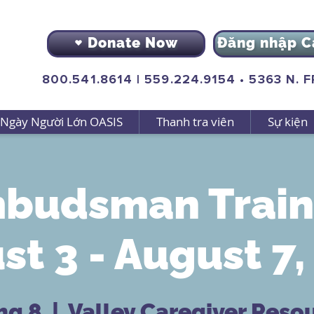
Donate Now
Đăng nhập C
800.541.8614
|
559.224.9154
•
5363 N. 
Ngày Người Lớn OASIS
Thanh tra viên
Sự kiện
budsman Train
st 3 - August 7,
hg 8
  |  
Valley Caregiver Reso