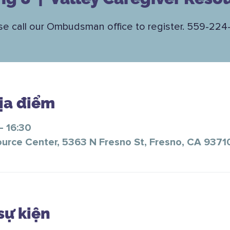
se call our Ombudsman office to register. 559-224
Địa điểm
– 16:30
ource Center, 5363 N Fresno St, Fresno, CA 9371
sự kiện