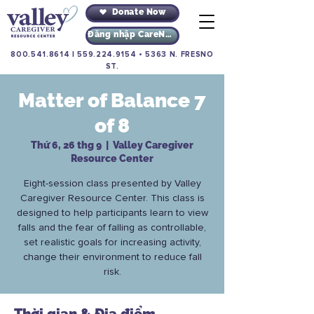
Donate Now
Đăng nhập CareNav
800.541.8614
|
559.224.9154
•
5363 N. FRESNO
ST.
Matter of Balance 7
of 8
Thứ 6, 26 thg 9
  |  
Valley Caregiver
Resource Center
Eight-session class presented by Valley
Caregiver Resource Center. This class is
designed to help participants learn to view
falls and the fear of falling as controllable,
set realistic goals for increasing activity,
change their environment to reduce fall
risk.