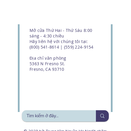
Mở cửa Thứ Hai - Thứ Sáu 8:00
sáng - 4:30 chiều
Hãy liên hệ với chúng tôi tại:
(800) 541-8614 | (559) 224-9154
Địa chỉ văn phòng
5363 N Fresno St.
Fresno, CA 93710
We couldn't do this work without
the support of our donors