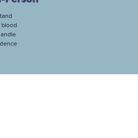
stand
t blood
handle
fidence