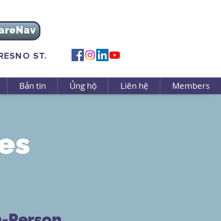
areNav
FRESNO ST.
Bản tin
Ủng hộ
Liên hệ
Members
es
n-Person