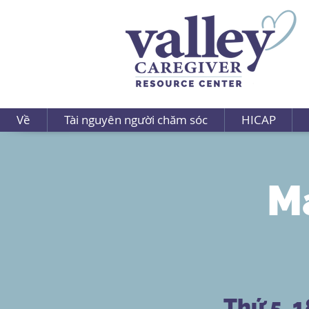
Về
Tài nguyên người chăm sóc
HICAP
M
Thứ 5, 1