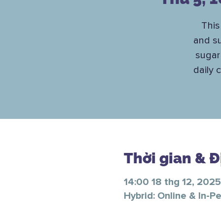
This
and su
sugar
daily 
Thời gian & 
14:00 18 thg 12, 2025
Hybrid: Online & In-P