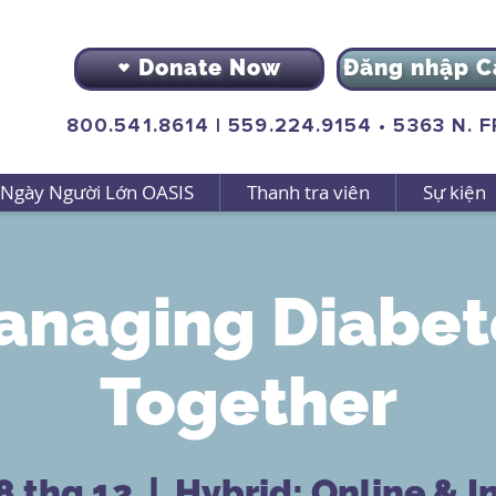
Donate Now
Đăng nhập C
800.541.8614
|
559.224.9154
•
5363 N. 
Ngày Người Lớn OASIS
Thanh tra viên
Sự kiện
anaging Diabet
Together
8 thg 12
  |  
Hybrid: Online & I