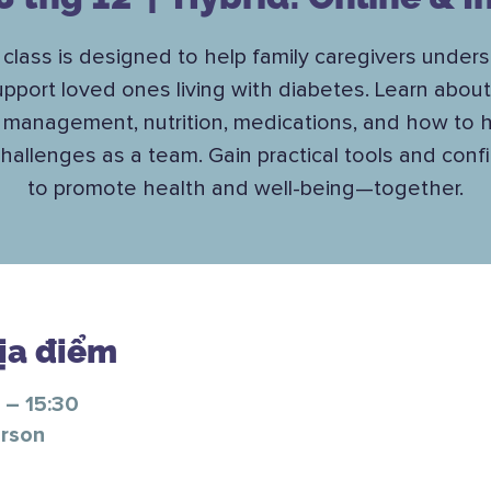
 class is designed to help family caregivers under
pport loved ones living with diabetes. Learn abou
 management, nutrition, medications, and how to 
challenges as a team. Gain practical tools and con
to promote health and well-being—together.
Địa điểm
 – 15:30
erson