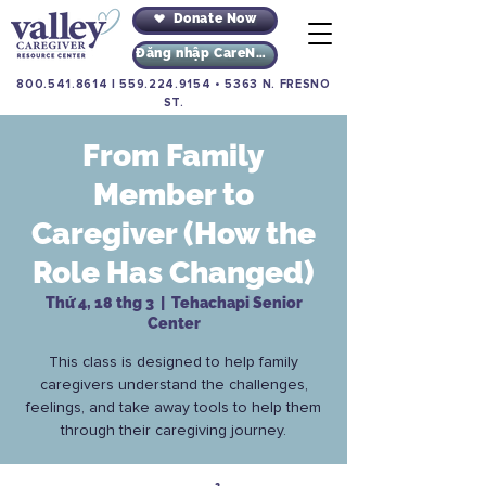
Donate Now
Đăng nhập CareNav
800.541.8614
|
559.224.9154
•
5363 N. FRESNO
ST.
From Family
Member to
Caregiver (How the
Role Has Changed)
Thứ 4, 18 thg 3
  |  
Tehachapi Senior
Center
This class is designed to help family
caregivers understand the challenges,
feelings, and take away tools to help them
through their caregiving journey.