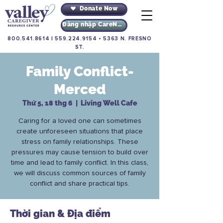
Donate Now
Đăng nhập CareNav
800.541.8614
|
559.224.9154
•
5363 N. FRESNO
ST.
Family Conflict-
Merced
Thứ 5, 18 thg 6
  |  
Living Well Cafe
Caring for a loved one can sometimes
create unforeseen situations that place
stress on family relationships. These
pressures may cause tension to build over
time and lead to family conflict. In this class,
we will discuss common sources of family
conflict and share practical tips.
Thời gian & Địa điểm