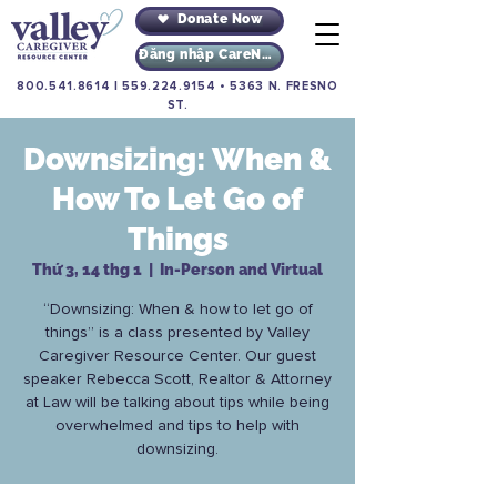
Donate Now
Đăng nhập CareNav
800.541.8614
|
559.224.9154
•
5363 N. FRESNO
ST.
Downsizing: When &
How To Let Go of
Things
Thứ 3, 14 thg 1
  |  
In-Person and Virtual
“Downsizing: When & how to let go of
things” is a class presented by Valley
Caregiver Resource Center. Our guest
speaker Rebecca Scott, Realtor & Attorney
at Law will be talking about tips while being
overwhelmed and tips to help with
downsizing.