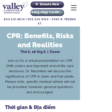
Donate Now
Đăng nhập CareNav
800.541.8614
|
559.224.9154
•
5363 N. FRESNO
ST.
CPR: Benefits, Risks
and Realities
Thứ 6, 28 thg 8
  |  
Zoom
Join us for a virtual presentation on CPR,
DNR orders and important end-of-life care
decisions. Dr. Macmillan will discuss the
significance of CPR in older and frail adults.
Please note, specific medical advise will not
be provided, however general questions
are encouraged.
Thời gian & Địa điểm