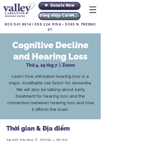
Donate Now
Đăng nhập CareNav
800.541.8614
|
559.224.9154
•
5363 N. FRESNO
ST.
Cognitive Decline
and Hearing Loss
Thứ 4, 29 thg 7
  |  
Zoom
Learn how untreated hearing loss is a
major, modifiable risk factor for dementia.
We will also be talking about early
treatment for hearing loss and the
connection between hearing loss and how
it affects the brain.
Thời gian & Địa điểm
14:00 29 thg 7, 2026 – 15:30