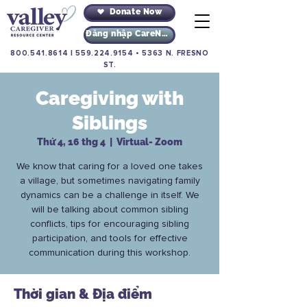
Donate Now
Đăng nhập CareNav
800.541.8614
|
559.224.9154
•
5363 N. FRESNO
ST.
Caregiving with
Siblings
Thứ 4, 16 thg 4
  |  
Virtual- Zoom
We know that caring for a loved one takes
a village, but sometimes navigating family
dynamics can be a challenge in itself. We
will be talking about common sibling
conflicts, tips for encouraging sibling
participation, and tools for effective
communication during this workshop.
Thời gian & Địa điểm