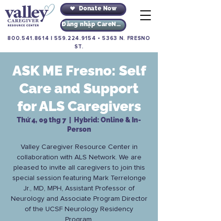
Donate Now
Đăng nhập CareNav
800.541.8614
|
559.224.9154
•
5363 N. FRESNO
ST.
ASK ME Fresno: Self
Care and Support
for ALS Caregivers
Thứ 4, 09 thg 7
  |  
Hybrid: Online & In-
Person
Valley Caregiver Resource Center in
collaboration with ALS Network. We are
pleased to invite all caregivers to join this
special session featuring Mark Terrelonge
Jr., MD, MPH, Assistant Professor of
Neurology and Associate Program Director
of the UCSF Neurology Residency
Program.