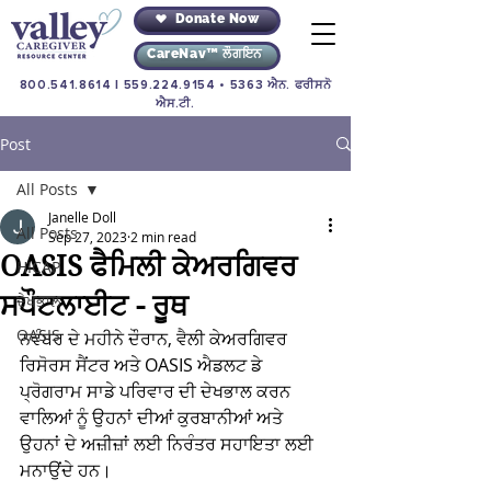
Donate Now
CareNav™ ਲੌਗਇਨ
800.541.8614
|
559.224.9154
• 5363 ਐਨ. ਫਰੀਸਨੋ
ਐਸ.ਟੀ.
Post
All Posts
Janelle Doll
All Posts
Sep 27, 2023
2 min read
OASIS ਫੈਮਿਲੀ ਕੇਅਰਗਿਵਰ
HICAP
ਸਪੌਟਲਾਈਟ - ਰੂਥ
ਦੇਖਭਾਲ
OASIS
ਨਵੰਬਰ ਦੇ ਮਹੀਨੇ ਦੌਰਾਨ, ਵੈਲੀ ਕੇਅਰਗਿਵਰ 
ਰਿਸੋਰਸ ਸੈਂਟਰ ਅਤੇ OASIS ਐਡਲਟ ਡੇ 
ਪ੍ਰੋਗਰਾਮ ਸਾਡੇ ਪਰਿਵਾਰ ਦੀ ਦੇਖਭਾਲ ਕਰਨ 
ਵਾਲਿਆਂ ਨੂੰ ਉਹਨਾਂ ਦੀਆਂ ਕੁਰਬਾਨੀਆਂ ਅਤੇ 
ਉਹਨਾਂ ਦੇ ਅਜ਼ੀਜ਼ਾਂ ਲਈ ਨਿਰੰਤਰ ਸਹਾਇਤਾ ਲਈ 
ਮਨਾਉਂਦੇ ਹਨ।