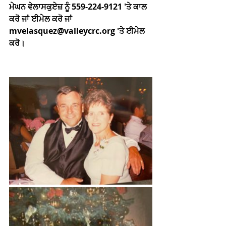
ਮੇਘਨ ਵੇਲਾਸਕੁਏਜ਼ ਨੂੰ 559-224-9121 'ਤੇ ਕਾਲ 
ਕਰੋ ਜਾਂ ਈਮੇਲ ਕਰੋ ਜਾਂ 
mvelasquez@valleycrc.org 'ਤੇ ਈਮੇਲ 
ਕਰੋ।