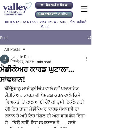
Donate Now
CareNav™ ਲੌਗਇਨ
800.541.8614
|
559.224.9154
• 5363 ਐਨ. ਫਰੀਸਨੋ
ਐਸ.ਟੀ.
Post
All Posts
Janelle Doll
All Posts
Sep 27, 2023
1 min read
ਮੈਡੀਕੇਅਰ ਕਾਰਡ ਘੁਟਾਲਾ...
HICAP
ਸਾਵਧਾਨ!
ਦੇਖਭਾਲ
OASIS
ਕੀ ਤੁਹਾਨੂੰ ਮਾਈਕ੍ਰੋਚਿੱਪ ਵਾਲੇ ਨਵੇਂ ਪਲਾਸਟਿਕ 
ਮੈਡੀਕੇਅਰ ਕਾਰਡ ਦੀ ਪੇਸ਼ਕਸ਼ ਕਰਨ ਵਾਲੇ ਕਿਸੇ 
ਵਿਅਕਤੀ ਤੋਂ ਕਾਲ ਆਈ ਹੈ? ਕੀ ਤੁਸੀਂ ਇਕੱਲੇ ਨਹੀਂ 
ਹੋ!! ਇਹ ਤਾਜ਼ਾ ਮੈਡੀਕੇਅਰ ਕਾਰਡ ਧੋਖਾਧੜੀ ਦਾ 
ਰੁਝਾਨ ਹੈ ਅਤੇ ਇਹ ਜੰਗਲ ਦੀ ਅੱਗ ਵਾਂਗ ਫੈਲ ਰਿਹਾ 
ਹੈ। ਕਿਉਂ ਨਹੀਂ, ਇਹ ਸਮਝਦਾਰ ਹੈ…….ਸਾਡੇ 