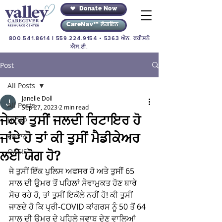
Donate Now
CareNav™ ਲੌਗਇਨ
800.541.8614
|
559.224.9154
• 5363 ਐਨ. ਫਰੀਸਨੋ
ਐਸ.ਟੀ.
Post
All Posts
Janelle Doll
All Posts
Sep 27, 2023
2 min read
ਜੇਕਰ ਤੁਸੀਂ ਜਲਦੀ ਰਿਟਾਇਰ ਹੋ
HICAP
ਜਾਂਦੇ ਹੋ ਤਾਂ ਕੀ ਤੁਸੀਂ ਮੈਡੀਕੇਅਰ
ਦੇਖਭਾਲ
OASIS
ਲਈ ਯੋਗ ਹੋ?
ਜੇ ਤੁਸੀਂ ਇੱਕ ਪੁਲਿਸ ਅਫਸਰ ਹੋ ਅਤੇ ਤੁਸੀਂ 65 
ਸਾਲ ਦੀ ਉਮਰ ਤੋਂ ਪਹਿਲਾਂ ਸੇਵਾਮੁਕਤ ਹੋਣ ਬਾਰੇ 
ਸੋਚ ਰਹੇ ਹੋ, ਤਾਂ ਤੁਸੀਂ ਇਕੱਲੇ ਨਹੀਂ ਹੋ! ਕੀ ਤੁਸੀਂ 
ਜਾਣਦੇ ਹੋ ਕਿ ਪ੍ਰੀ-COVID ਕਾਂਗਰਸ ਨੂੰ 50 ਤੋਂ 64 
ਸਾਲ ਦੀ ਉਮਰ ਦੇ ਪਹਿਲੇ ਜਵਾਬ ਦੇਣ ਵਾਲਿਆਂ 