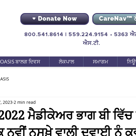
Donate Now
CareNav™ 
800.541.8614 | 559.224.9154 • 5363 ਐਨ
ਐਸ.ਟੀ.
OASIS ਬਾਲਗ ਦਿਵਸ
ਲੋਕਪਾਲ
ਸਮਾਗਮ
ਨਿਊ
ASIS
, 2023
2 min read
 2022 ਮੈਡੀਕੇਅਰ ਭਾਗ ਬੀ ਵਿੱਚ
ਕ ਨਵੀਂ ਨੁਸਖ਼ੇ ਵਾਲੀ ਦਵਾਈ ਨੂੰ 