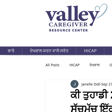
ਬਾਰੇ
ਦੇਖਭਾਲ ਕਰਨ ਵਾਲੇ ਸਰੋਤ
HICAP
All Posts
HICAP
ਦੇਖਭਾਲ
O
Janelle Doll
Sep 27
ਕੀ ਤੁਹਾਡੀ
ਸੱਚਮੁੱਚ ਇੱ