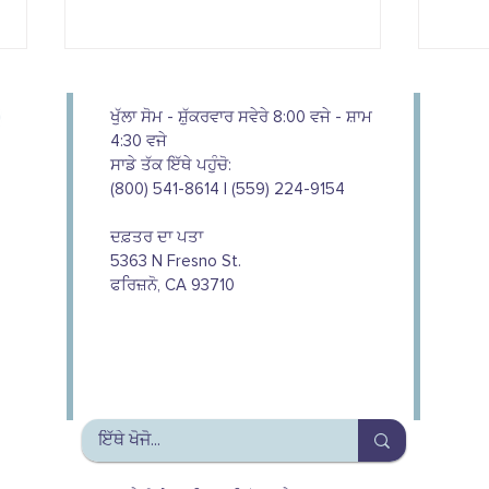
ਖੁੱਲਾ ਸੋਮ - ਸ਼ੁੱਕਰਵਾਰ ਸਵੇਰੇ 8:00 ਵਜੇ - ਸ਼ਾਮ
4:30 ਵਜੇ
ਸਾਡੇ ਤੱਕ ਇੱਥੇ ਪਹੁੰਚੋ:
(800) 541-8614 | (559) 224-9154
ਦਫ਼ਤਰ ਦਾ ਪਤਾ
ਪਛਾਣ 
ਜੇਕਰ ਤੁਸੀਂ ਜਲਦੀ ਰਿਟਾਇਰ ਹੋ ਜਾਂਦੇ
5363 N Fresno St.
ਹੋ ਤਾਂ ਕੀ ਤੁਸੀਂ ਮੈਡੀਕੇਅਰ ਲਈ ਯੋਗ
ਫਰਿਜ਼ਨੋ, CA 93710
ਹੋ?
We couldn't do this work without
the support of our donors