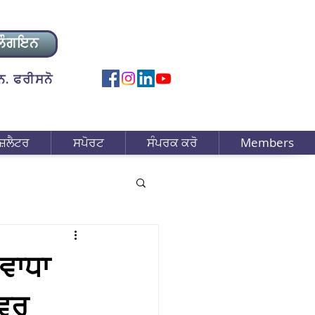
ਲੌਗਇਨ
. ਫਰੀਸਨੋ
ਜ਼ਲੈਟਰ
ਸਪੋਰਟ
ਸੰਪਰਕ ਕਰੋ
Members
 ਵਾਧਾ
ਕਵਰ