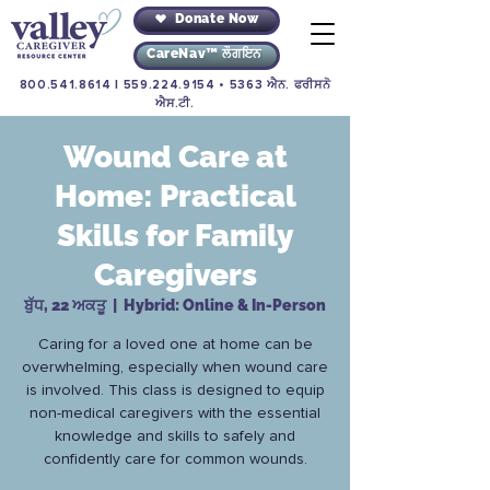
Donate Now
CareNav™ ਲੌਗਇਨ
800.541.8614
|
559.224.9154
• 5363 ਐਨ. ਫਰੀਸਨੋ
ਐਸ.ਟੀ.
Wound Care at
Home: Practical
Skills for Family
Caregivers
ਬੁੱਧ, 22 ਅਕਤੂ
  |  
Hybrid: Online & In-Person
Caring for a loved one at home can be
overwhelming, especially when wound care
is involved. This class is designed to equip
non-medical caregivers with the essential
knowledge and skills to safely and
confidently care for common wounds.