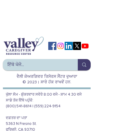
ਵੈਲੀ ਕੇਅਰਗਿਵਰ ਰਿਸੋਰਸ ਸੈਂਟਰ ਦੁਆਰਾ
© 2023। ਸਾਰੇ ਹੱਕ ਰਾਖਵੇਂ ਹਨ.
ਖੁੱਲਾ ਸੋਮ - ਸ਼ੁੱਕਰਵਾਰ ਸਵੇਰੇ 8:00 ਵਜੇ - ਸ਼ਾਮ 4:30 ਵਜੇ
ਸਾਡੇ ਤੱਕ ਇੱਥੇ ਪਹੁੰਚੋ:
(800) 541-8614 | (559) 224-9154
ਦਫ਼ਤਰ ਦਾ ਪਤਾ
5363 N Fresno St.
ਫਰਿਜ਼ਨੋ, CA 93710