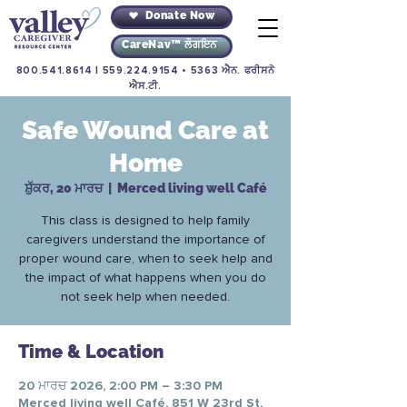
Donate Now
CareNav™ ਲੌਗਇਨ
800.541.8614
|
559.224.9154
• 5363 ਐਨ. ਫਰੀਸਨੋ
ਐਸ.ਟੀ.
Safe Wound Care at
Home
ਸ਼ੁੱਕਰ, 20 ਮਾਰਚ
  |  
Merced living well Café
This class is designed to help family
caregivers understand the importance of
proper wound care, when to seek help and
the impact of what happens when you do
not seek help when needed.
Time & Location
20 ਮਾਰਚ 2026, 2:00 PM – 3:30 PM
Merced living well Café, 851 W 23rd St,