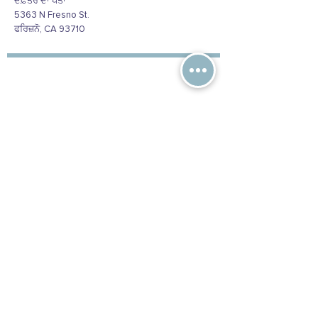
ਦਫ਼ਤਰ ਦਾ ਪਤਾ
5363 N Fresno St.
ਫਰਿਜ਼ਨੋ, CA 93710