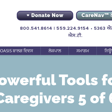
Donate Now
CareNav™ 
800.541.8614 | 559.224.9154 • 5363 ਐਨ
ਐਸ.ਟੀ.
OASIS ਬਾਲਗ ਦਿਵਸ
ਲੋਕਪਾਲ
ਸਮਾਗਮ
ਨਿਊ
owerful Tools f
Caregivers 5 of 