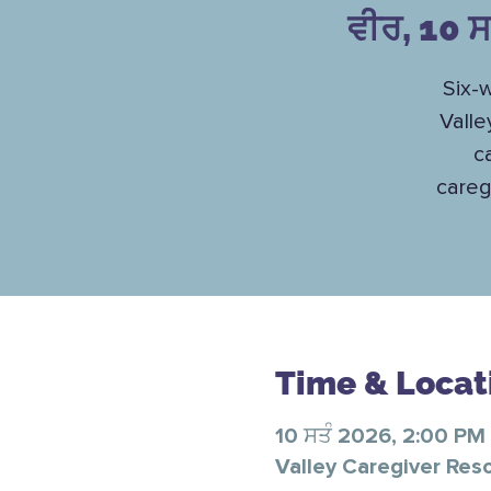
ਵੀਰ, 10 ਸ
Six-
Valle
c
careg
Time & Locat
10 ਸਤੰ 2026, 2:00 PM
Valley Caregiver Res