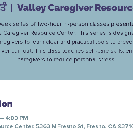
ਤੰ
  |  
Valley Caregiver Resour
week series of two-hour in-person classes present
y Caregiver Resource Center. This series is design
aregivers to learn clear and practical tools to preve
iver burnout. This class teaches self-care skills, en
caregivers to reduce personal stress.
ion
 – 4:00 PM
ource Center, 5363 N Fresno St, Fresno, CA 9371