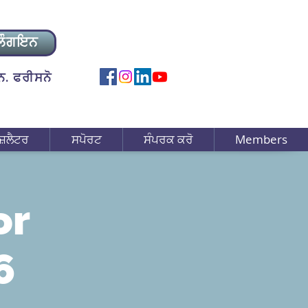
ਲੌਗਇਨ
. ਫਰੀਸਨੋ
ਜ਼ਲੈਟਰ
ਸਪੋਰਟ
ਸੰਪਰਕ ਕਰੋ
Members
or
6