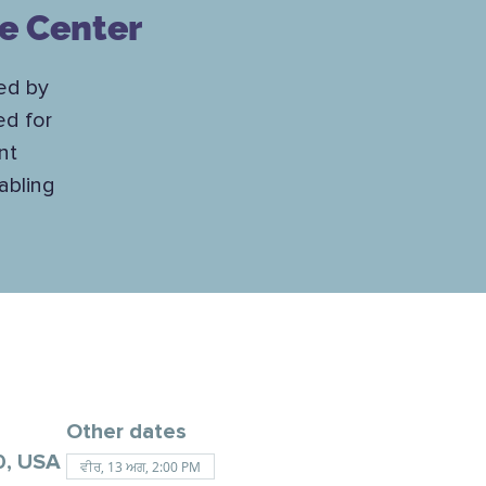
ce Center
ed by
ed for
nt
abling
Other dates
0, USA
ਵੀਰ, 13 ਅਗ, 2:00 PM