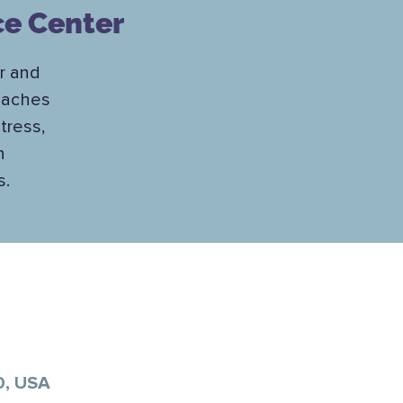
ce Center
ar and
teaches
tress,
h
s.
0, USA