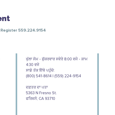
ent
o Register 559.224.9154
ਖੁੱਲਾ ਸੋਮ - ਸ਼ੁੱਕਰਵਾਰ ਸਵੇਰੇ 8:00 ਵਜੇ - ਸ਼ਾਮ
4:30 ਵਜੇ
ਸਾਡੇ ਤੱਕ ਇੱਥੇ ਪਹੁੰਚੋ:
(800) 541-8614 | (559) 224-9154
ਦਫ਼ਤਰ ਦਾ ਪਤਾ
5363 N Fresno St.
ਫਰਿਜ਼ਨੋ, CA 93710
We couldn't do this work without