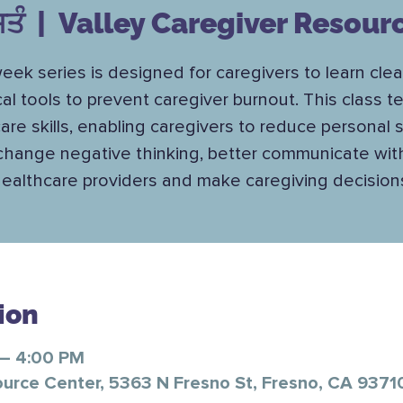
ਤੰ
  |  
Valley Caregiver Resour
eek series is designed for caregivers to learn cle
cal tools to prevent caregiver burnout. This class 
care skills, enabling caregivers to reduce personal s
change negative thinking, better communicate wit
ealthcare providers and make caregiving decision
ion
 – 4:00 PM
ource Center, 5363 N Fresno St, Fresno, CA 9371