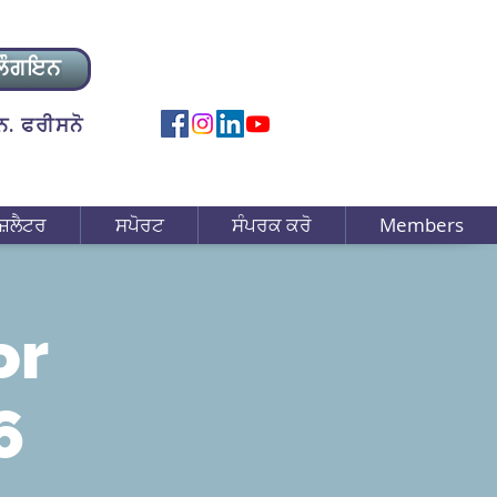
ਲੌਗਇਨ
. ਫਰੀਸਨੋ
ਜ਼ਲੈਟਰ
ਸਪੋਰਟ
ਸੰਪਰਕ ਕਰੋ
Members
or
6