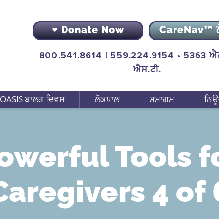
Donate Now
CareNav™ 
800.541.8614 | 559.224.9154 • 5363 ਐਨ
ਐਸ.ਟੀ.
OASIS ਬਾਲਗ ਦਿਵਸ
ਲੋਕਪਾਲ
ਸਮਾਗਮ
ਨਿਊ
owerful Tools f
Caregivers 4 of 