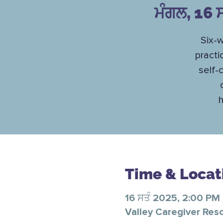
ਮੰਗਲ, 16 ਸ
Six-w
practi
self-
h
Time & Locat
16 ਸਤੰ 2025, 2:00 PM
Valley Caregiver Res