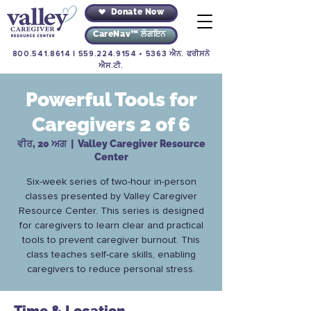
Donate Now
CareNav™ ਲੌਗਇਨ
800.541.8614
|
559.224.9154
• 5363 ਐਨ. ਫਰੀਸਨੋ
ਐਸ.ਟੀ.
Powerful Tools for
Caregivers 2 of 6
ਵੀਰ, 20 ਅਗ
  |  
Valley Caregiver Resource
Center
Six-week series of two-hour in-person
classes presented by Valley Caregiver
Resource Center. This series is designed
for caregivers to learn clear and practical
tools to prevent caregiver burnout. This
class teaches self-care skills, enabling
caregivers to reduce personal stress.