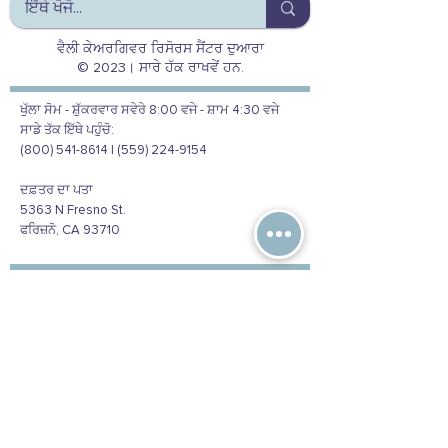
ਵੈਲੀ ਕੇਅਰਗਿਵਰ ਰਿਸੋਰਸ ਸੈਂਟਰ ਦੁਆਰਾ
© 2023। ਸਾਰੇ ਹੱਕ ਰਾਖਵੇਂ ਹਨ.
ਖੁੱਲਾ ਸੋਮ - ਸ਼ੁੱਕਰਵਾਰ ਸਵੇਰੇ 8:00 ਵਜੇ - ਸ਼ਾਮ 4:30 ਵਜੇ
ਸਾਡੇ ਤੱਕ ਇੱਥੇ ਪਹੁੰਚੋ:
(800) 541-8614 | (559) 224-9154
ਦਫ਼ਤਰ ਦਾ ਪਤਾ
5363 N Fresno St.
ਫਰਿਜ਼ਨੋ, CA 93710