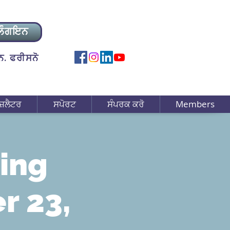
ਲੌਗਇਨ
. ਫਰੀਸਨੋ
ਜ਼ਲੈਟਰ
ਸਪੋਰਟ
ਸੰਪਰਕ ਕਰੋ
Members
ing
r 23,