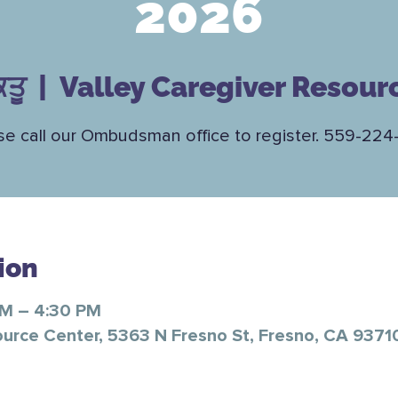
2026
ਕਤੂ
  |  
Valley Caregiver Resour
se call our Ombudsman office to register. 559-224
ion
AM – 4:30 PM
ource Center, 5363 N Fresno St, Fresno, CA 9371