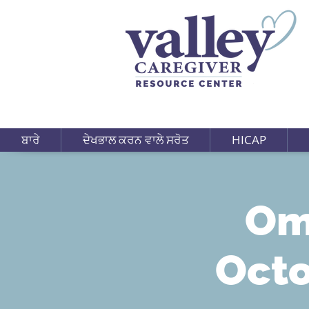
ਬਾਰੇ
ਦੇਖਭਾਲ ਕਰਨ ਵਾਲੇ ਸਰੋਤ
HICAP
Om
Octo