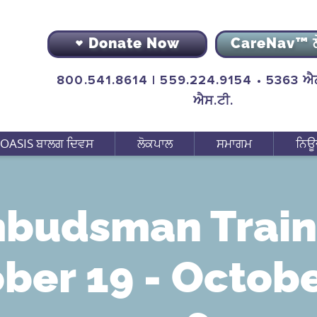
Donate Now
CareNav™ 
800.541.8614 | 559.224.9154 • 5363 ਐਨ
ਐਸ.ਟੀ.
OASIS ਬਾਲਗ ਦਿਵਸ
ਲੋਕਪਾਲ
ਸਮਾਗਮ
ਨਿਊ
budsman Train
ber 19 - Octobe