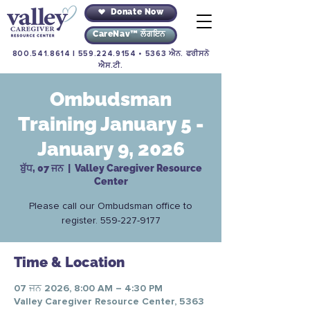
Donate Now
CareNav™ ਲੌਗਇਨ
800.541.8614
|
559.224.9154
• 5363 ਐਨ. ਫਰੀਸਨੋ
ਐਸ.ਟੀ.
Ombudsman
Training January 5 -
January 9, 2026
ਬੁੱਧ, 07 ਜਨ
  |  
Valley Caregiver Resource
Center
Please call our Ombudsman office to
register. 559-227-9177
Time & Location
07 ਜਨ 2026, 8:00 AM – 4:30 PM
Valley Caregiver Resource Center, 5363