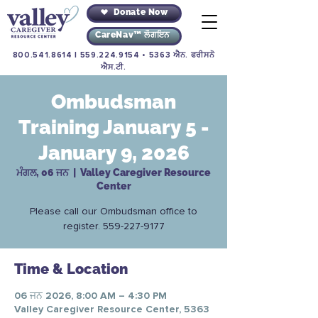
Donate Now
CareNav™ ਲੌਗਇਨ
800.541.8614
|
559.224.9154
• 5363 ਐਨ. ਫਰੀਸਨੋ
ਐਸ.ਟੀ.
Ombudsman
Training January 5 -
January 9, 2026
ਮੰਗਲ, 06 ਜਨ
  |  
Valley Caregiver Resource
Center
Please call our Ombudsman office to
register. 559-227-9177
Time & Location
06 ਜਨ 2026, 8:00 AM – 4:30 PM
Valley Caregiver Resource Center, 5363