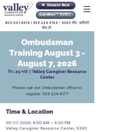
Donate Now
CareNav™ ਲੌਗਇਨ
800.541.8614
|
559.224.9154
• 5363 ਐਨ. ਫਰੀਸਨੋ
ਐਸ.ਟੀ.
Ombudsman
Training August 3 -
August 7, 2026
ਸੋਮ, 03 ਅਗ
  |  
Valley Caregiver Resource
Center
Please call our Ombudsman office to
register. 559-224-9177
Time & Location
03 ਅਗ 2026, 8:00 AM – 4:30 PM
Valley Caregiver Resource Center, 5363