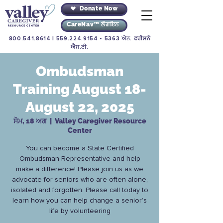
Donate Now
CareNav™ ਲੌਗਇਨ
800.541.8614
|
559.224.9154
• 5363 ਐਨ. ਫਰੀਸਨੋ
ਐਸ.ਟੀ.
Ombudsman
Training August 18-
August 22, 2025
ਸੋਮ, 18 ਅਗ
  |  
Valley Caregiver Resource
Center
You can become a State Certified
Ombudsman Representative and help
make a difference! Please join us as we
advocate for seniors who are often alone,
isolated and forgotten. Please call today to
learn how you can help change a senior’s
life by volunteering