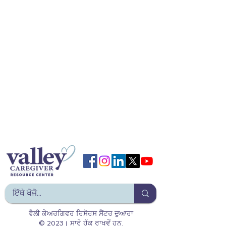
ਵੈਲੀ ਕੇਅਰਗਿਵਰ ਰਿਸੋਰਸ ਸੈਂਟਰ ਦੁਆਰਾ
© 2023। ਸਾਰੇ ਹੱਕ ਰਾਖਵੇਂ ਹਨ.