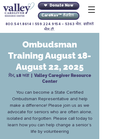
Donate Now
CareNav™ ਲੌਗਇਨ
800.541.8614
|
559.224.9154
• 5363 ਐਨ. ਫਰੀਸਨੋ
ਐਸ.ਟੀ.
Ombudsman
Training August 18-
August 22, 2025
ਸੋਮ, 18 ਅਗ
  |  
Valley Caregiver Resource
Center
You can become a State Certified
Ombudsman Representative and help
make a difference! Please join us as we
advocate for seniors who are often alone,
isolated and forgotten. Please call today to
learn how you can help change a senior’s
life by volunteering