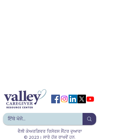
ਵੈਲੀ ਕੇਅਰਗਿਵਰ ਰਿਸੋਰਸ ਸੈਂਟਰ ਦੁਆਰਾ
© 2023। ਸਾਰੇ ਹੱਕ ਰਾਖਵੇਂ ਹਨ.