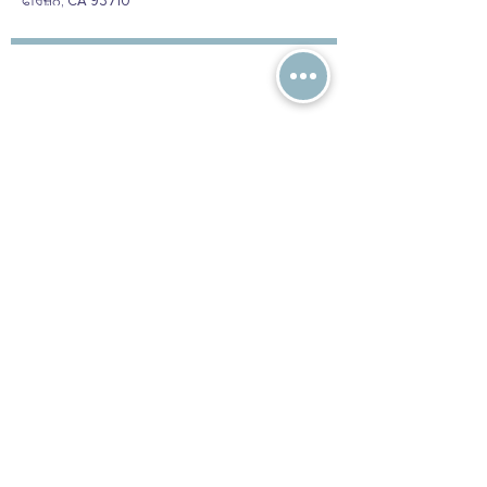
ਫਰਿਜ਼ਨੋ, CA 93710