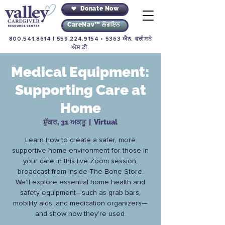
Donate Now
CareNav™ ਲੌਗਇਨ
800.541.8614
|
559.224.9154
• 5363 ਐਨ. ਫਰੀਸਨੋ
ਐਸ.ਟੀ.
Medical Equipment:
Supporting Care at
Home
ਸ਼ੁੱਕਰ, 31 ਅਕਤੂ
  |  
Virtual
Learn how to create a safer, more
supportive home environment for those in
your care in this live Zoom session,
broadcast from inside The Bone Store.
We’ll explore essential home health and
safety equipment—such as grab bars,
mobility aids, and medication organizers—
and show how they’re used.