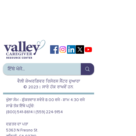
ਵੈਲੀ ਕੇਅਰਗਿਵਰ ਰਿਸੋਰਸ ਸੈਂਟਰ ਦੁਆਰਾ
© 2023। ਸਾਰੇ ਹੱਕ ਰਾਖਵੇਂ ਹਨ.
ਖੁੱਲਾ ਸੋਮ - ਸ਼ੁੱਕਰਵਾਰ ਸਵੇਰੇ 8:00 ਵਜੇ - ਸ਼ਾਮ 4:30 ਵਜੇ
ਸਾਡੇ ਤੱਕ ਇੱਥੇ ਪਹੁੰਚੋ:
(800) 541-8614 | (559) 224-9154
ਦਫ਼ਤਰ ਦਾ ਪਤਾ
5363 N Fresno St.