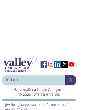
ਵੈਲੀ ਕੇਅਰਗਿਵਰ ਰਿਸੋਰਸ ਸੈਂਟਰ ਦੁਆਰਾ
© 2023। ਸਾਰੇ ਹੱਕ ਰਾਖਵੇਂ ਹਨ.
ਖੁੱਲਾ ਸੋਮ - ਸ਼ੁੱਕਰਵਾਰ ਸਵੇਰੇ 8:00 ਵਜੇ - ਸ਼ਾਮ 4:30 ਵਜੇ