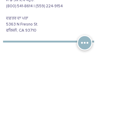
ਸਾਡੇ ਤੱਕ ਇੱਥੇ ਪਹੁੰਚੋ:
(800) 541-8614 | (559) 224-9154
ਦਫ਼ਤਰ ਦਾ ਪਤਾ
5363 N Fresno St.
ਫਰਿਜ਼ਨੋ, CA 93710