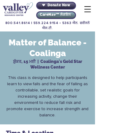
Donate Now
CareNav™ ਲੌਗਇਨ
800.541.8614
|
559.224.9154
• 5363 ਐਨ. ਫਰੀਸਨੋ
ਐਸ.ਟੀ.
Matter of Balance -
Coalinga
ਸ਼ੁੱਕਰ, 15 ਮਈ
  |  
Coalinga's Gold Star
Wellness Center
This class is designed to help participants
learn to view falls and the fear of falling as
controllable, set realistic goals for
increasing activity, change their
environment to reduce fall risk and
promote exercise to increase strength and
balance.