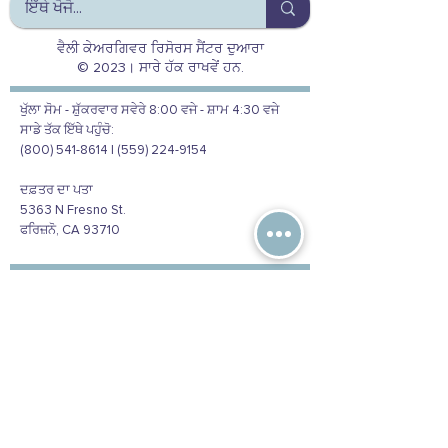
ਵੈਲੀ ਕੇਅਰਗਿਵਰ ਰਿਸੋਰਸ ਸੈਂਟਰ ਦੁਆਰਾ
© 2023। ਸਾਰੇ ਹੱਕ ਰਾਖਵੇਂ ਹਨ.
ਖੁੱਲਾ ਸੋਮ - ਸ਼ੁੱਕਰਵਾਰ ਸਵੇਰੇ 8:00 ਵਜੇ - ਸ਼ਾਮ 4:30 ਵਜੇ
ਸਾਡੇ ਤੱਕ ਇੱਥੇ ਪਹੁੰਚੋ:
(800) 541-8614 | (559) 224-9154
ਦਫ਼ਤਰ ਦਾ ਪਤਾ
5363 N Fresno St.
ਫਰਿਜ਼ਨੋ, CA 93710