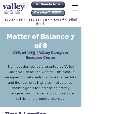
Donate Now
CareNav™ ਲੌਗਇਨ
800.541.8614
|
559.224.9154
• 5363 ਐਨ. ਫਰੀਸਨੋ
ਐਸ.ਟੀ.
Matter of Balance 7
of 8
ਮੰਗਲ, 06 ਅਕਤੂ
  |  
Valley Caregiver
Resource Center
Eight-session series presented by Valley
Caregiver Resource Center. This class is
designed to help participants learn that falls
and the fear of falling is controllable, set
realistic goals for increasing activity,
change environmental factors to reduce
fall risk and promote exercise.